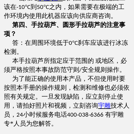
该在
°
到
°
之内，如果需要在极端的工
-10
C
50
C
作环境内使用此机器应该向供应商咨询。
第四、手拉葫芦、圆形手拉葫芦的注意事
项？
答：在周围环境低于
°
刹车应该进行冰冻
0
C
检测。
本手拉葫芦所指定应于范围的 或地区，必
须严格按照本事故防范守则
安全规则操作。
/
为了能正确的使用本产品，不但使用时要
按照本手册的操作规则，检测和维修也必须依
照有关规定。一旦发现缺陷，应立刻停止使
用，请拍好照片和视频，立刻咨询
宇雕
技术人
员，
小时候服务电话
有宇雕
24
400-038-6366
专*人员为您解答。