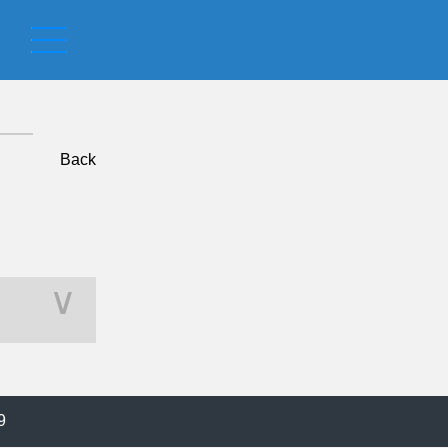
Back
∨
9